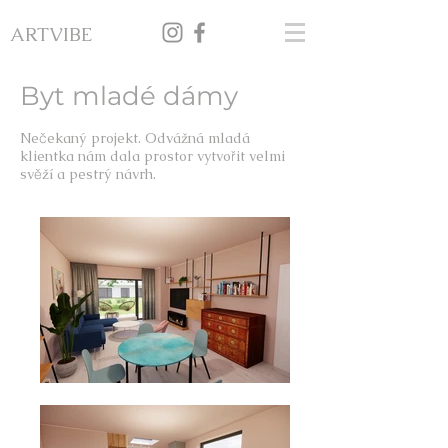
ARTVIBE
Byt mladé dámy
Ne
č
ekaný projekt. Odvážná mladá
klientka nám dala prostor vytvo
ř
it velmi
sv
ě
ží a pestrý návrh.