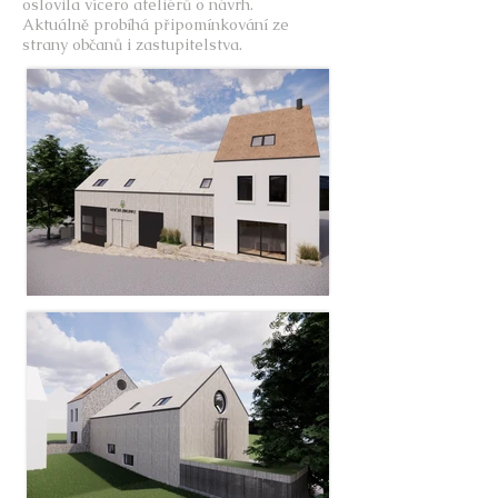
oslovila vícero ateliérů o návrh.
Aktuálně probíhá připomínkování ze
strany občanů i zastupitelstva.